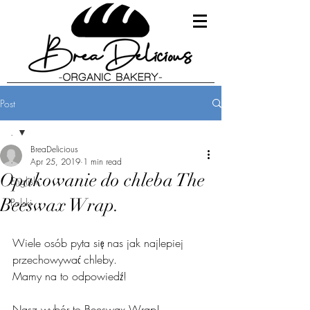
Post
.
BreaDelicious
.
Apr 25, 2019
1 min read
Opakowanie do chleba The
English
Beeswax Wrap.
Polski
Wiele osób pyta się nas jak najlepiej 
przechowywać chleby.  
Mamy na to odpowiedź!    
Nasz wybór to Beeswax Wrap!