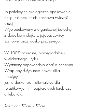
To perfekcyjne ekologiczne opakowanie 
dzięki któremu chleb zachowa świeżość 
dłużej. 
Wyprodukowany z organicznej bawełny 
z dodatkiem olejku z jojoba, żywicy 
sosnowej oraz wosku pszczelego.
W 100% naturalne, biodegradalne i 
wielokrotnego użytku.
Wystarczy odpowiednio dbać o Beeswax 
Wrap aby służyły nam nawet kilka 
miesięcy. 
Jest to doskonała   alternatywa dla 
 plastikowych i    papierowych toreb czy 
chlebaków.
Rozmiar : 50cm x 50cm